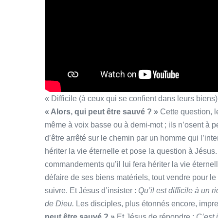
« Difficile (à ceux qui se confient dans leurs bien
« Alors, qui peut être sauvé ? »
Cette question, l
même à voix basse ou à demi-mot ; ils n’osent à pe
d’être arrêté sur le chemin par un homme qui l’inter
hériter la vie éternelle et pose la question à Jésus.
commandements qu’il lui fera hériter la vie éternel
défaire de ses biens matériels, tout vendre pour le 
suivre. Et Jésus d’insister :
Qu’il est difficile à un
de Dieu.
Les disciples, plus étonnés encore, impre
peut être sauvé ? »
Et Jésus de répondre :
C’est 