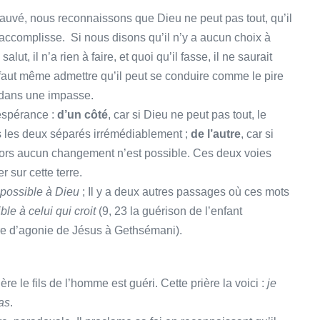
 sauvé, nous reconnaissons que Dieu ne peut pas tout, qu’il
’accomplisse. Si nous disons qu’il n’y a aucun choix à
t, il n’a rien à faire, et quoi qu’il fasse, il ne saurait
il faut même admettre qu’il peut se conduire comme le pire
dans une impasse.
espérance :
d’un côté
, car si Dieu ne peut pas tout, le
ous les deux séparés irrémédiablement ;
de l’autre
, car si
alors aucun changement n’est possible. Ces deux voies
 sur cette terre.
 possible à Dieu
; Il y a deux autres passages où ces mots
ble à celui qui croit
(9, 23 la guérison de l’enfant
ère d’agonie de Jésus à Gethsémani).
re le fils de l’homme est guéri. Cette prière la voici :
je
as
.