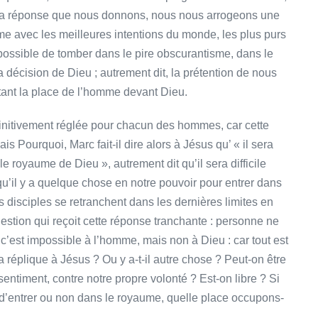
t la réponse que nous donnons, nous nous arrogeons une
e avec les meilleures intentions du monde, les plus purs
 possible de tomber dans le pire obscurantisme, dans le
a décision de Dieu ; autrement dit, la prétention de nous
tant la place de l’homme devant Dieu.
initivement réglée pour chacun des hommes, car cette
 Pourquoi, Marc fait-il dire alors à Jésus qu’ « il sera
le royaume de Dieu », autrement dit qu’il sera difficile
u’il y a quelque chose en notre pouvoir pour entrer dans
 disciples se retranchent dans les dernières limites en
uestion qui reçoit cette réponse tranchante : personne ne
« c’est impossible à l’homme, mais non à Dieu : car tout est
 réplique à Jésus ? Ou y a-t-il autre chose ? Peut-on être
sentiment, contre notre propre volonté ? Est-on libre ? Si
d’entrer ou non dans le royaume, quelle place occupons-