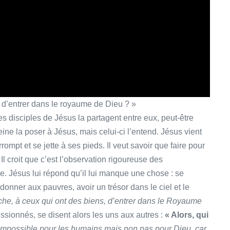
s) d’entrer dans le royaume de Dieu ? »
es disciples de Jésus la partagent entre eux, peut-être
ine la poser à Jésus, mais celui-ci l’entend. Jésus vient
rompt et se jette à ses pieds. Il veut savoir que faire pour
 Il croit que c’est l’observation rigoureuse des
le. Jésus lui répond qu’il lui manque une chose : se
donner aux pauvres, avoir un trésor dans le ciel et le
 riche, à ceux qui ont des biens,
d’entrer dans le Royaume
ssionnés, se disent alors les uns aux autres :
« Alors, qui
impossible pour les humains mais non pas pour Dieu,
car