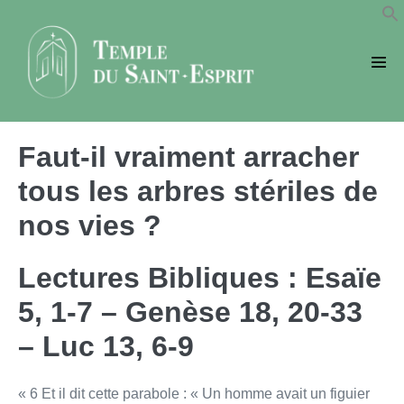
Sauter
au
contenu
basc
le
men
Faut-il vraiment arracher
tous les arbres stériles de
nos vies ?
Lectures Bibliques : Esaïe
5, 1-7 – Genèse 18, 20-33
– Luc 13, 6-9
« 6 Et il dit cette parabole : « Un homme avait un figuier