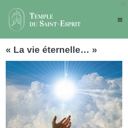
Sauter
au
contenu
basc
le
men
« La vie éternelle… »