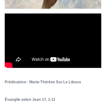
Prédicatrice : Marie-Thérèse Sur Le Liboux
Évangile selon Jean 17, 1-11