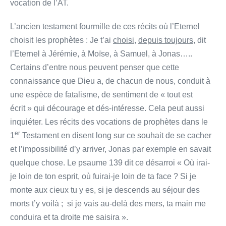
vocation de l’AT.
L’ancien testament fourmille de ces récits où l’Eternel
choisit les prophètes : Je t’ai
choisi
,
depuis toujours
, dit
l’Eternel à Jérémie, à Moïse, à Samuel, à Jonas…..
Certains d’entre nous peuvent penser que cette
connaissance que Dieu a, de chacun de nous, conduit à
une espèce de fatalisme, de sentiment de « tout est
écrit » qui décourage et dés-intéresse. Cela peut aussi
inquiéter. Les récits des vocations de prophètes dans le
er
1
Testament en disent long sur ce souhait de se cacher
et l’impossibilité d’y arriver, Jonas par exemple en savait
quelque chose. Le psaume 139 dit ce désarroi « Où irai-
je loin de ton esprit, où fuirai-je loin de ta face ? Si je
monte aux cieux tu y es, si je descends au séjour des
morts t’y voilà ; si je vais au-delà des mers, ta main me
conduira et ta droite me saisira ».