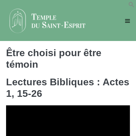
Sauter
au
contenu
basc
le
men
Être choisi pour être
témoin
Lectures Bibliques : Actes
1, 15-26