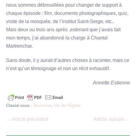
nous sommes débrouillées pour changer de support à
chaque épisode : film, documents photographiques, quiz,
visite de la mosquée, de l’institut Saint-Serge, etc..
Mais deux ou trois ans après ,estimant que j’avais fait
mon temps, j’ai abandonné la charge à Chantal
Martrenchar.
Sans doute, il y aurait d’autres choses à raconter, mais ce
n’est qu’un témoignage et non un récit exhaustif.
Annette Estienne
Classé sous :
Jeunesse
,
Vie de l'Eglise
Navigation
← Article précédent
Article suivant →
d’article