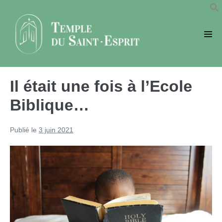
Sauter
au
contenu
basc
le
men
Il était une fois à l’Ecole
Biblique…
Publié le
3 juin 2021