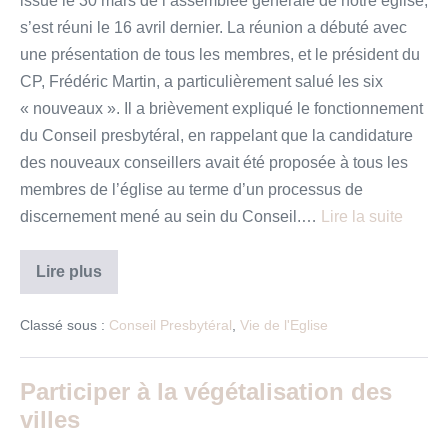
issue le 30 mars de l’assemblée générale de notre église,
s’est réuni le 16 avril dernier. La réunion a débuté avec
une présentation de tous les membres, et le président du
CP, Frédéric Martin, a particulièrement salué les six
« nouveaux ». Il a brièvement expliqué le fonctionnement
du Conseil presbytéral, en rappelant que la candidature
des nouveaux conseillers avait été proposée à tous les
membres de l’église au terme d’un processus de
discernement mené au sein du Conseil.…
Lire la suite
Bref
Lire plus
Compte-
Rendu
du
Classé sous :
Conseil Presbytéral
,
Vie de l'Eglise
Conseil-
Presbytéral
du
16
Participer à la végétalisation des
avril
villes
2019