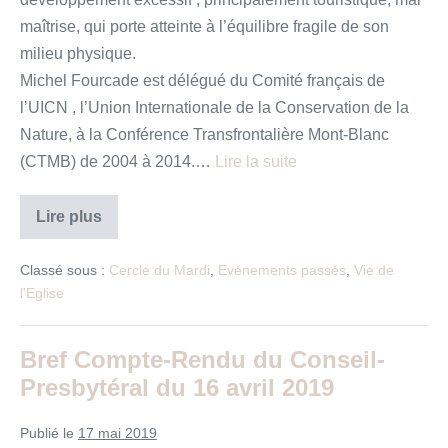
maîtrise, qui porte atteinte à l’équilibre fragile de son
milieu physique.
Michel Fourcade est délégué du Comité français de
l’UICN , l’Union Internationale de la Conservation de la
Nature, à la Conférence Transfrontalière Mont-Blanc
(CTMB) de 2004 à 2014.…
Lire la suite
Cercle
Lire plus
du
mardi
28
Classé sous :
Cercle du Mardi
,
Evénements passés
,
Vie de
mai
l'Eglise
:
« Le
massif
du
Bref Compte-Rendu du Conseil-
Mont-
Blanc
Presbytéral du 16 avril 2019
et
la
vallée
Publié le
17 mai 2019
de