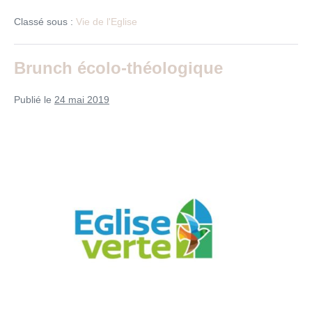
membres
de
Classé sous :
Vie de l'Eglise
l’église
:
réaménagement
de
Brunch écolo-théologique
l’abside
Publié le
24 mai 2019
Brunch
écolo-
théologique