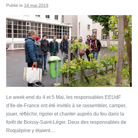
Publié le
14 mai 2019
Participer
à
la
végétalisation
des
villes
Le week-end du 4 et 5 Mai, les responsables EEUdF
d’Ile-de-France ont été invités à se rassembler, camper,
jouer, réfléchir, rigoler et chanter auprès du feu dans la
forêt de Boissy-Saint-Léger. Deux des responsables de
Roquépine y étaient…