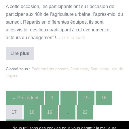
A cette occasion, les participants ont eu l’occasion de
participer aux 48h de l’agriculture urbaine, l’après-midi du
samedi. Répartis en différentes équipes, ils sont
allés visiter des lieux participant à cet événement et
acteurs du changement !…
Lire la suite
Participer
Lire plus
à
la
végétalisation
Classé sous :
Evénements passés
,
Jeunesse
,
Scoutisme
,
Vie de
des
l'Eglise
villes
← Précédent
1
…
15
16
17
18
19
…
22
Suivant →
Nous utilisons des cookies pour vous garantir la meilleure