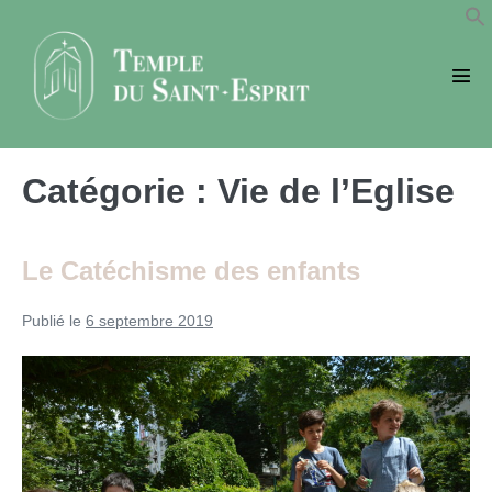
Sauter
au
contenu
basc
le
men
Catégorie :
Vie de l’Eglise
Le Catéchisme des enfants
Publié le
6 septembre 2019
Le
Catéchisme
des
enfants