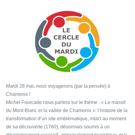
Cercle
du
mardi
28
mai
:
« Le
massif
du
Mont-
Mardi 28 mai, nous voyagerons (par la pensée) à
Blanc
Chamonix !
et
Michel Fourcade nous parlera sur le thème : « Le massif
la
du Mont-Blanc et la vallée de Chamonix »: l’histoire de la
vallée
transformation d’un site emblématique, intact au moment
de
de sa découverte (1760), désormais soumis à un
Chamonix
développement excessif , principalement touristique, mal