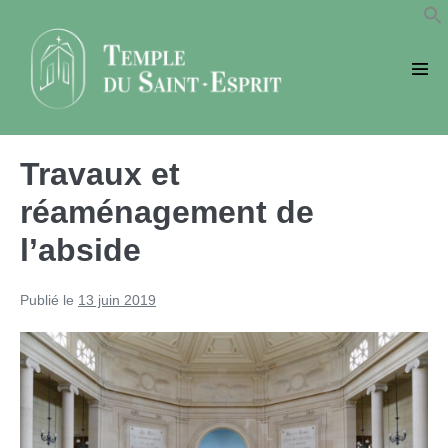
Sauter
au
contenu
basc
le
men
Travaux et
réaménagement de
l’abside
Publié le
13 juin 2019