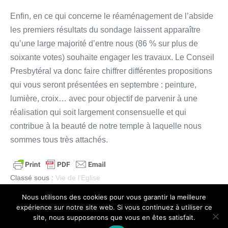
Enfin, en ce qui concerne le réaménagement de l’abside
les premiers résultats du sondage laissent apparaître
qu’une large majorité d’entre nous (86 % sur plus de
soixante votes) souhaite engager les travaux. Le Conseil
Presbytéral va donc faire chiffrer différentes propositions
qui vous seront présentées en septembre : peinture,
lumière, croix… avec pour objectif de parvenir à une
réalisation qui soit largement consensuelle et qui
contribue à la beauté de notre temple à laquelle nous
sommes tous très attachés.
Classé sous :
Vie de l'Eglise
Nous utilisons des cookies pour vous garantir la meilleure
Navigation
← Article précédent
Article suivant →
expérience sur notre site web. Si vous continuez à utiliser ce
d’article
site, nous supposerons que vous en êtes satisfait.