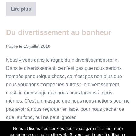
Jésus
Lire plus
n’est
pas
un
bisounours
Du divertissement au bonheur
Publié le
15 juillet 2018
Nous vivons dans le règne du « divertissement-roi ».
Dans le divertissement, ce n’est pas que nous serions
trompés par quelque chose, ce n’est pas non plus que
nous voudrions tromper les autres : le divertissement,
c’est un mensonge que nous nous faisons à nous-
mêmes. C’est un masque que nous nous mettons pour ne
pas avoir à nous regarder en face, pour nous cacher ce
que, au fond, nul ne peut ignorer.
Du
Lire plus
Nous utilisons des cookies pour vous garantir la meilleure
divertissement
expérience sur notre site web. Si vous continuez à utiliser ce