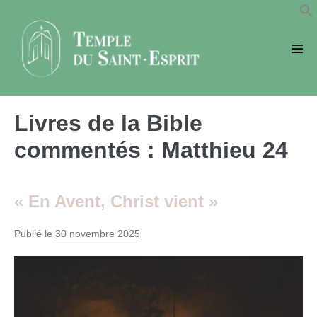
Sauter
au
contenu
basc
le
men
Livres de la Bible
commentés :
Matthieu 24
« En Avent, Christ vient »
Publié le
30 novembre 2025
«
En
Avent,