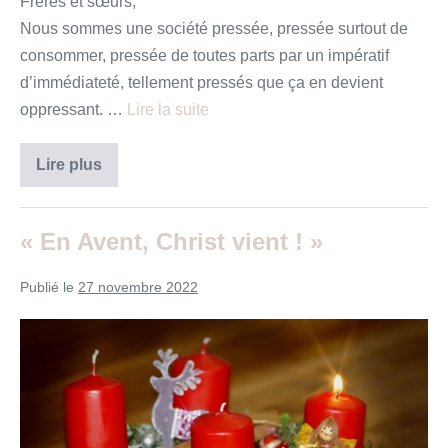
Frères et sœurs,
Nous sommes une société pressée, pressée surtout de
consommer, pressée de toutes parts par un impératif
d’immédiateté, tellement pressés que ça en devient
oppressant. …
Lire la suite
«
Lire plus
En
Avent,
Christ
vient
« En Avent, Christ vient ! »
»
Publié le
27 novembre 2022
«
En
Avent,
Christ
vient