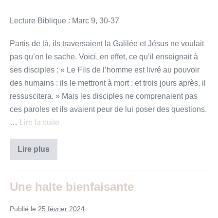
Lecture Biblique : Marc 9, 30-37
Partis de là, ils traversaient la Galilée et Jésus ne voulait
pas qu’on le sache. Voici, en effet, ce qu’il enseignait à
ses disciples : « Le Fils de l’homme est livré au pouvoir
des humains : ils le mettront à mort ; et trois jours après, il
ressuscitera. » Mais les disciples ne comprenaient pas
ces paroles et ils avaient peur de lui poser des questions.
…
Lire la suite
Quand
Lire plus
tout
va
à
vau
Une halte bienfaisante
l’eau,
se
rendre
Publié le
25 février 2024
disponible