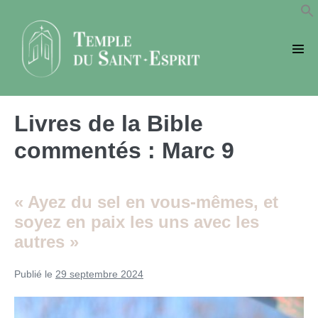
Sauter
au
contenu
basc
le
men
Livres de la Bible
commentés :
Marc 9
« Ayez du sel en vous-mêmes, et
soyez en paix les uns avec les
autres »
Publié le
29 septembre 2024
«