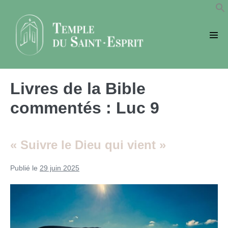
Sauter
au
contenu
basc
le
men
Livres de la Bible
commentés :
Luc 9
« Suivre le Dieu qui vient »
Publié le
29 juin 2025
« Suivre
le
Dieu