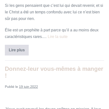
Si les gens pensaient que c’est lui qui devait revenir, et si
le Christ a été un temps confondu avec lui ce n’est bien
sûr pas pour rien.
Élie est un prophète à part parce qu’il a au moins deux
caractéristiques rares.…
Lire la suite
«
Lire plus
Les
défis
de
la
Donnez-leur vous-mêmes à manger
foi
:
!
il
faut
suivre
Publié le
19 juin 2022
!
»