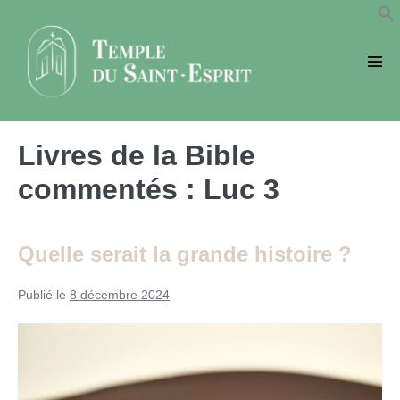
Sauter
au
contenu
basc
le
men
Livres de la Bible
commentés :
Luc 3
Quelle serait la grande histoire ?
Publié le
8 décembre 2024
Quelle
serait
la