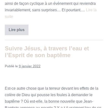
ainsi de façon cyclique à un évènement qui reviendra
invariablement, sans surprises… Et pourtant.…
Lire la
suite
Quelle
Lire plus
serait
la
grande
histoire
Suivre Jésus, à travers l’eau et
?
l’Esprit de son baptême
Publié le
9 janvier 2022
Est-ce autre chose que la terreur devant les effets de la
colère de Dieu qui pousse les foules à demander le
baptême ? Où est-elle, la bonne nouvelle que Jean-
Baptiste annonce au peuple ? Y a-t-il vraiment lieu de se