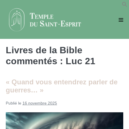
Sauter
au
contenu
basc
le
men
Livres de la Bible
commentés :
Luc 21
« Quand vous entendrez parler de
guerres… »
Publié le
16 novembre 2025
«
Quand