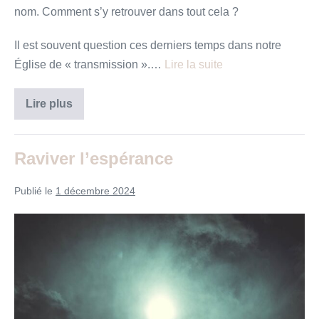
nom. Comment s’y retrouver dans tout cela ?
Il est souvent question ces derniers temps dans notre
Église de « transmission ».…
Lire la suite
«
Lire plus
Quand
vous
entendrez
parler
Raviver l’espérance
de
guerres…
»
Publié le
1 décembre 2024
Raviver
l’espérance