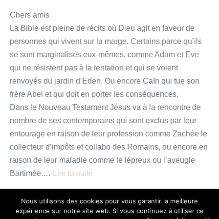
Chers amis
La Bible est pleine de récits où Dieu agit en faveur de
personnes qui vivent sur la marge. Certains parce qu’ils
se sont marginalisés eux-mêmes, comme Adam et Eve
qui ne résistent pas à la tentation et qui se voient
renvoyés du jardin d’Eden. Ou encore Caïn qui tue son
frère Abel et qui doit en porter les conséquences.
Dans le Nouveau Testament Jésus va à la rencontre de
nombre de ses contemporains qui sont exclus par leur
entourage en raison de leur profession comme Zachée le
collecteur d’impôts et collabo des Romains, ou encore en
raison de leur maladie comme le lépreux ou l’aveugle
Bartimée.…
Lire la suite
Les
Lire plus
Nous utilisons des cookies pour vous garantir la meilleure
«
expérience sur notre site web. Si vous continuez à utiliser ce
face