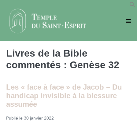
Sauter
au
contenu
basc
le
men
Livres de la Bible
commentés :
Genèse 32
Les « face à face » de Jacob – Du
handicap invisible à la blessure
assumée
Publié le
30 janvier 2022