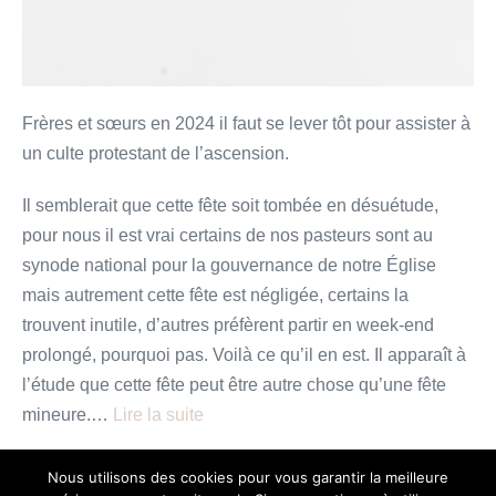
Frères et sœurs en 2024 il faut se lever tôt pour assister à
un culte protestant de l’ascension.
Il semblerait que cette fête soit tombée en désuétude,
pour nous il est vrai certains de nos pasteurs sont au
synode national pour la gouvernance de notre Église
mais autrement cette fête est négligée, certains la
trouvent inutile, d’autres préfèrent partir en week-end
prolongé, pourquoi pas. Voilà ce qu’il en est. Il apparaît à
l’étude que cette fête peut être autre chose qu’une fête
mineure.…
Lire la suite
« Entre
Lire plus
Nous utilisons des cookies pour vous garantir la meilleure
Ciel