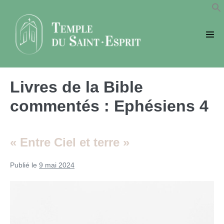
Sauter
au
contenu
basc
le
men
Livres de la Bible
commentés :
Ephésiens 4
« Entre Ciel et terre »
Publié le
9 mai 2024
« Entre
Ciel
et