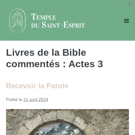
Sauter
au
contenu
basc
le
men
Livres de la Bible
commentés :
Actes 3
Recevoir la Parole
Publié le
21 avril 2024
Recevoir
la
Parole