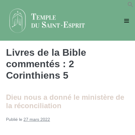
Sauter
au
contenu
basc
le
men
Livres de la Bible
commentés :
2
Corinthiens 5
Dieu nous a donné le ministère de
la réconciliation
Publié le
27 mars 2022