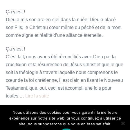
Ça y est !
Dieu a mis son arc-en-ciel dans la nuée, Dieu a placé
son Fils, le Christ au cœur même du péché et de la mort,
comme signe et réalité d’une alliance éternelle.
Ça y est !
C’est fait, nous avons été réconciliés avec Dieu par la
crucifixion et la résurrection de Jésus-Christ et quelle que
soit la théologie à travers laquelle nous comprenons le
cœur de la foi chrétienne, il est clair, en lisant le Nouveau
Testament, que, oui, ceci est accompli une fois pour
toutes.…
Lire la suite
Dieu
Lire plus
Nous utilisons des cookies pour vous garantir la meilleure
nous
expérience sur notre site web. Si vous continuez à utiliser ce
a
site, nous supposerons que vous en êtes satisfait.
donné