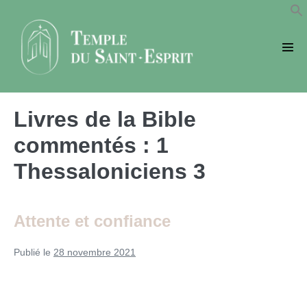
Sauter
au
contenu
basc
le
men
Livres de la Bible
commentés :
1
Thessaloniciens 3
Attente et confiance
Publié le
28 novembre 2021