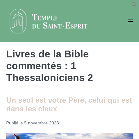
Sauter
au
contenu
basc
le
men
Livres de la Bible
commentés :
1
Thessaloniciens 2
Un seul est votre Père, celui qui est
dans les cieux
Publié le
5 novembre 2023
Un