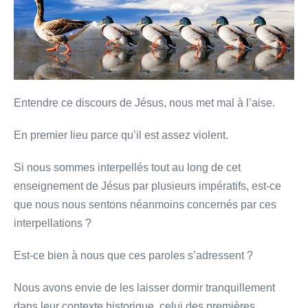
seul
est
votre
Père,
celui
Entendre ce discours de Jésus, nous met mal à l’aise.
qui
est
En premier lieu parce qu’il est assez violent.
dans
les
Si nous sommes interpellés tout au long de cet
cieux
enseignement de Jésus par plusieurs impératifs, est-ce
que nous nous sentons néanmoins concernés par ces
interpellations ?
Est-ce bien à nous que ces paroles s’adressent ?
Nous avons envie de les laisser dormir tranquillement
dans leur contexte historique, celui des premières