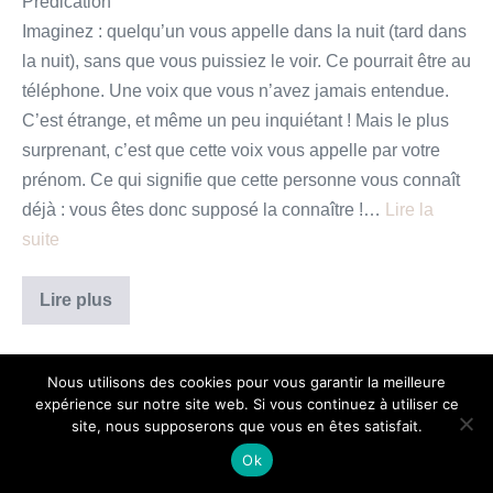
Prédication
Imaginez : quelqu’un vous appelle dans la nuit (tard dans
la nuit), sans que vous puissiez le voir. Ce pourrait être au
téléphone. Une voix que vous n’avez jamais entendue.
C’est étrange, et même un peu inquiétant ! Mais le plus
surprenant, c’est que cette voix vous appelle par votre
prénom. Ce qui signifie que cette personne vous connaît
déjà : vous êtes donc supposé la connaître !…
Lire la
suite
Venez
Lire plus
et
vous
verrez !
Nous utilisons des cookies pour vous garantir la meilleure
expérience sur notre site web. Si vous continuez à utiliser ce
site, nous supposerons que vous en êtes satisfait.
Ok