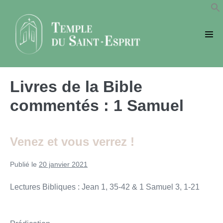
Sauter
au
contenu
basc
le
men
Livres de la Bible
commentés :
1 Samuel
Venez et vous verrez !
Publié le
20 janvier 2021
Lectures Bibliques : Jean 1, 35-42 & 1 Samuel 3, 1-21