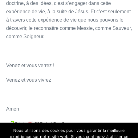
doctrine, à des idées, c’est s’engager dans cette
expérience de vie, à la suite de Jésus. Et c’est seulement
à travers cette expérience de vie que nous pouvons le
découvrir, le reconnaître comme Messie, comme Sauveur,
comme Seigneur.
Venez et vous verrez !
Venez et vous vivrez !
Amen
Nous utilisons des cookies pour vous garantir la meilleure
Navigation
← Article précédent
Article suivant →
expérience sur notre site web. Si vous continuez à utiliser ce