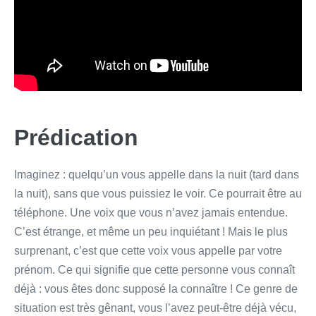
Prédication
Imaginez : quelqu’un vous appelle dans la nuit (tard dans
la nuit), sans que vous puissiez le voir. Ce pourrait être au
téléphone. Une voix que vous n’avez jamais entendue.
C’est étrange, et même un peu inquiétant ! Mais le plus
surprenant, c’est que cette voix vous appelle par votre
prénom. Ce qui signifie que cette personne vous connaît
déjà : vous êtes donc supposé la connaître ! Ce genre de
situation est très gênant, vous l’avez peut-être déjà vécu,