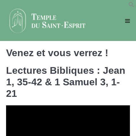
Sauter
au
contenu
basc
le
men
Venez et vous verrez !
Lectures Bibliques : Jean
1, 35-42 & 1 Samuel 3, 1-
21