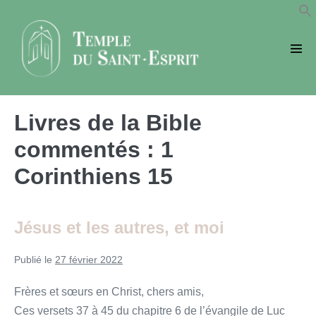
Sauter
au
contenu
basc
le
men
Livres de la Bible
commentés :
1
Corinthiens 15
Jésus et les autres, et moi
Publié le
27 février 2022
Frères et sœurs en Christ, chers amis,
Ces versets 37 à 45 du chapitre 6 de l’évangile de Luc