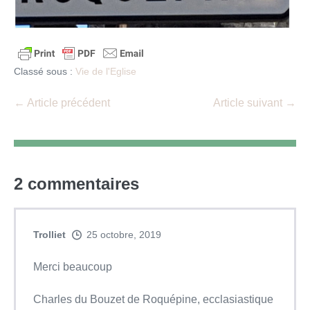
Classé sous :
Vie de l'Eglise
Navigation
← Article précédent
Article suivant →
d’article
2
commentaires
Trolliet
25 octobre, 2019
Merci beaucoup
Charles du Bouzet de Roquépine, ecclasiastique