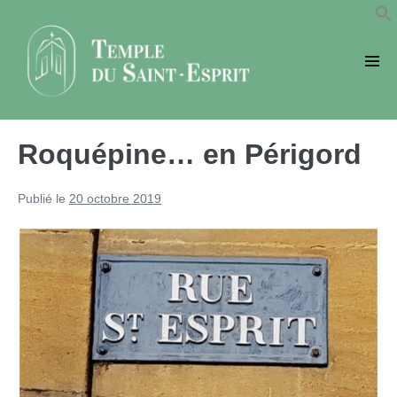
Sauter
au
contenu
basc
le
men
Roquépine… en Périgord
Publié le
20 octobre 2019