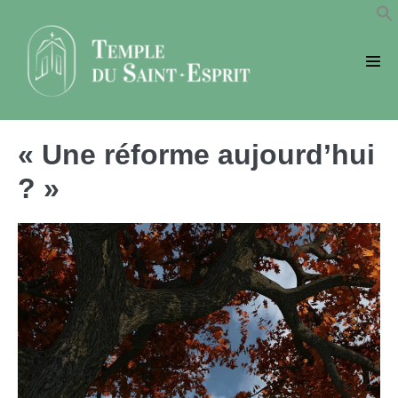
Sauter
au
contenu
basc
le
men
« Une réforme aujourd’hui
? »