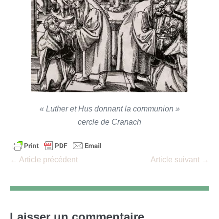
« Luther et Hus donnant la communion »
cercle de Cranach
Navigation
← Article précédent
Article suivant →
d’article
Laisser un commentaire