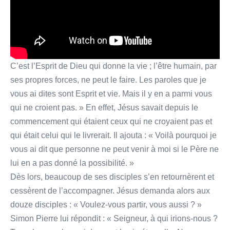
C’est l’Esprit de Dieu qui donne la vie ; l’être humain, par
ses propres forces, ne peut le faire. Les paroles que je
vous ai dites sont Esprit et vie. Mais il y en a parmi vous
qui ne croient pas. » En effet, Jésus savait depuis le
commencement qui étaient ceux qui ne croyaient pas et
qui était celui qui le livrerait. Il ajouta : « Voilà pourquoi je
vous ai dit que personne ne peut venir à moi si le Père ne
lui en a pas donné la possibilité. »
Dès lors, beaucoup de ses disciples s’en retournèrent et
cessèrent de l’accompagner. Jésus demanda alors aux
douze disciples : « Voulez-vous partir, vous aussi ? »
Simon Pierre lui répondit : « Seigneur, à qui irions-nous ?