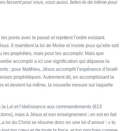
es fassent pour vous, vous aussi, faites-le de même pour
es ponts avec le passé et rejettent l’ordre existant.
s. Il maintient la loi de Moïse et insiste pour qu’elle soit
ou les prophètes, mais pour les accomplir. Mais que
 verbe accomplir a ici une signification qui dépasse la
s : pour Matthieu, Jésus accomplit l’espérance d’Israël
messes prophétiques. Autrement dit, en accomplissant la
s et devient lui-même, la nouvelle mesure sur laquelle
e à la Loi et l’obéissance aux commandements (613
ions), mais à Jésus et son enseignement ; on est en fait
 La loi du Christ se résume donc en une loi d’amour : « tu
 tout ton cœur et de toute ta force, et ton prochain comme