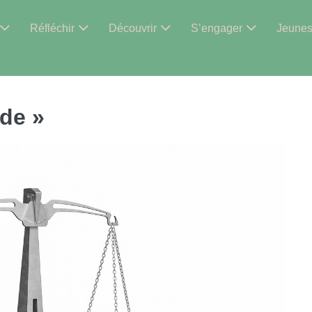
Réfléchir
Découvrir
S’engager
Jeune
nde »