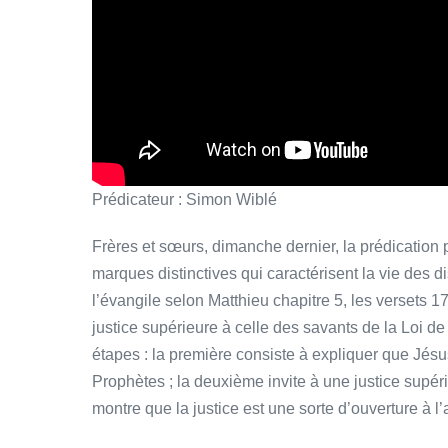
Prédicateur : Simon Wiblé
Frères et sœurs, dimanche dernier, la prédication po
marques distinctives qui caractérisent la vie des 
l’évangile selon Matthieu chapitre 5, les versets 1
justice supérieure à celle des savants de la Loi de
étapes : la première consiste à expliquer que Jésu
Prophètes ; la deuxième invite à une justice supérie
montre que la justice est une sorte d’ouverture à l