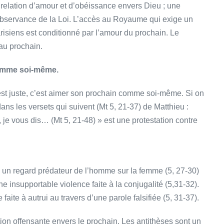
e relation d’amour et d’obéissance envers Dieu ; une
te observance de la Loi. L’accès au Royaume qui exige un
risiens est conditionné par l’amour du prochain. Le
au prochain.
 comme soi-même.
ui est juste, c’est aimer son prochain comme soi-même. Si on
s les versets qui suivent (Mt 5, 21-37) de Matthieu :
 je vous dis… (Mt 5, 21-48) » est une protestation contre
 un regard prédateur de l’homme sur la femme (5, 27-30)
e insupportable violence faite à la conjugalité (5,31-32).
te à autrui au travers d’une parole falsifiée (5, 31-37).
on offensante envers le prochain. Les antithèses sont un