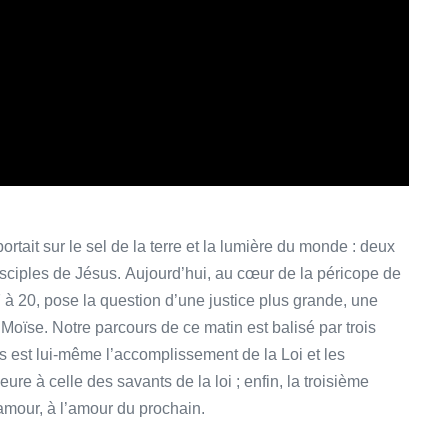
rtait sur le sel de la terre et la lumière du monde : deux
disciples de Jésus. Aujourd’hui, au cœur de la péricope de
7 à 20, pose la question d’une justice plus grande, une
 Moïse. Notre parcours de ce matin est balisé par trois
s est lui-même l’accomplissement de la Loi et les
ure à celle des savants de la loi ; enfin, la troisième
’amour, à l’amour du prochain.