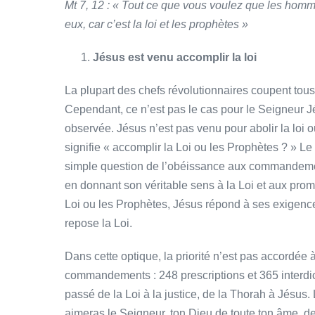
Mt 7, 12 : « Tout ce que vous voulez que les homm
eux, car c’est la loi et les prophètes »
Jésus est venu accomplir la loi
La plupart des chefs révolutionnaires coupent tous l
Cependant, ce n’est pas le cas pour le Seigneur Jésu
observée. Jésus n’est pas venu pour abolir la loi 
signifie « accomplir la Loi ou les Prophètes ? » Le
simple question de l’obéissance aux commandement
en donnant son véritable sens à la Loi et aux pro
Loi ou les Prophètes, Jésus répond à ses exigence
repose la Loi.
Dans cette optique, la priorité n’est pas accordé
commandements : 248 prescriptions et 365 interdict
passé de la Loi à la justice, de la Thorah à Jésus.
aimeras le Seigneur, ton Dieu de toute ton âme, de