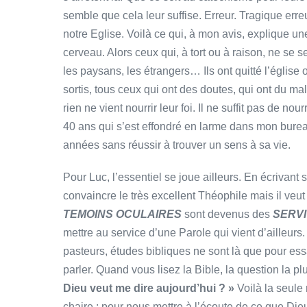
semble que cela leur suffise. Erreur. Tragique erre
notre Eglise. Voilà ce qui, à mon avis, explique u
cerveau. Alors ceux qui, à tort ou à raison, ne se se
les paysans, les étrangers… Ils ont quitté l’église
sortis, tous ceux qui ont des doutes, qui ont du ma
rien ne vient nourrir leur foi. Il ne suffit pas de n
40 ans qui s’est effondré en larme dans mon bure
années sans réussir à trouver un sens à sa vie.
Pour Luc, l’essentiel se joue ailleurs. En écrivant so
convaincre le très excellent Théophile mais il veu
TEMOINS OCULAIRES
sont devenus des
SERVI
mettre au service d’une Parole qui vient d’ailleurs.
pasteurs, études bibliques ne sont là que pour es
parler. Quand vous lisez la Bible, la question la 
Dieu veut me dire aujourd’hui ? »
Voilà la seule 
chaire : pour nous mettre à l’écoute de ce que Dieu