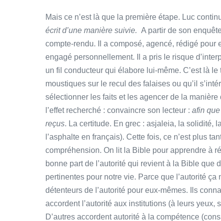
Mais ce n’est là que la première étape. Luc contin
écrit d’une manière suivie.
A partir de son enquête
compte-rendu. Il a composé, agencé, rédigé pour e
engagé personnellement. Il a pris le risque d’interpr
un fil conducteur qui élabore lui-même. C’est là le t
moustiques sur le recul des falaises ou qu’il s’inté
sélectionner les faits et les agencer de la manière q
l’effet recherché : convaincre son lecteur :
afin que
reçus
. La certitude. En grec : asjaleia, la solidité, 
l’asphalte en français). Cette fois, ce n’est plus t
compréhension. On lit la Bible pour apprendre à réfl
bonne part de l’autorité qui revient à la Bible que
pertinentes pour notre vie. Parce que l’autorité ça
détenteurs de l’autorité pour eux-mêmes. Ils connai
accordent l’autorité aux institutions (à leurs yeux, s
D’autres accordent autorité à la compétence (consac