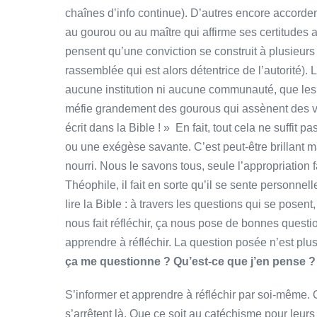
chaînes d’info continue). D’autres encore accordent
au gourou ou au maître qui affirme ses certitudes a
pensent qu’une conviction se construit à plusieurs
rassemblée qui est alors détentrice de l’autorité). 
aucune institution ni aucune communauté, que les 
méfie grandement des gourous qui assènent des vér
écrit dans la Bible ! » En fait, tout cela ne suffit 
ou une exégèse savante. C’est peut-être brillant ma
nourri. Nous le savons tous, seule l’appropriation 
Théophile, il fait en sorte qu’il se sente personnel
lire la Bible : à travers les questions qui se posen
nous fait réfléchir, ça nous pose de bonnes questio
apprendre à réfléchir. La question posée n’est pl
ça me questionne ? Qu’est-ce que j’en pense ?
S’informer et apprendre à réfléchir par soi-même
s’arrêtent là. Que ce soit au catéchisme pour leurs 