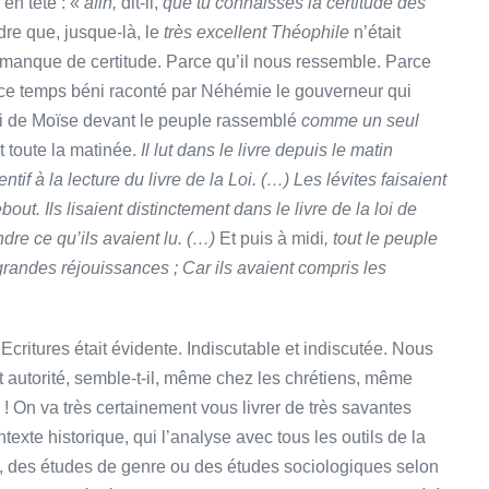
en tête : «
afin,
dit-il,
que tu connaisses la certitude des
re que, jusque-là, le
très excellent Théophile
n’était
n manque de certitude. Parce qu’il nous ressemble. Parce
 de ce temps béni raconté par Néhémie le gouverneur qui
 loi de Moïse devant le peuple rassemblé
comme un seul
t toute la matinée.
Il lut dans le livre depuis le matin
ntif à la lecture du livre de la Loi. (…) Les lévites faisaient
out. Ils lisaient distinctement dans le livre de la loi de
dre ce qu’ils avaient lu. (…)
Et puis à midi
, tout le peuple
 grandes réjouissances ; Car ils avaient compris les
Ecritures était évidente. Indiscutable et indiscutée. Nous
t autorité, semble-t-il, même chez les chrétiens, même
! On va très certainement vous livrer de très savantes
texte historique, qui l’analyse avec tous les outils de la
e, des études de genre ou des études sociologiques selon