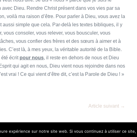
en avec Dieu. Rendre Christ présent dans vos vies par sa
on, voilà ma raison d’être. Pour parler à Dieu, vous avez la
 aussi simple que cela. Par-delà les textes bibliques, il y
r, vous consoler, vous relever, vous bousculer, vous
tâches, vous confier des frères et des sœurs à aimer et à
es. C’est là, à mes yeux, la véritable autorité de la Bible.
été écrit
pour nous
, il reste en dehors de nous et Dieu
 Esprit qui agit en nous, Dieu vient nous rejoindre dans nos
est vrai ! Ce qui vient d’être dit, c’est la Parole de Dieu ! »
Article suivant →
leure expérience sur notre site web. Si vous continuez à utiliser ce sit