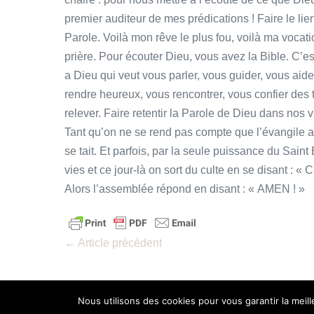
premier auditeur de mes prédications ! Faire le li
Parole. Voilà mon rêve le plus fou, voilà ma vocati
prière. Pour écouter Dieu, vous avez la Bible. C’est
a Dieu qui veut vous parler, vous guider, vous aide
rendre heureux, vous rencontrer, vous confier des 
relever. Faire retentir la Parole de Dieu dans nos vi
Tant qu’on ne se rend pas compte que l’évangile a 
se tait. Et parfois, par la seule puissance du Saint
vies et ce jour-là on sort du culte en se disant : « C’
Alors l’assemblée répond en disant : « AMEN ! »
Navigation
← Article précédent
d’article
Nous utilisons des cookies pour vous garantir la meil