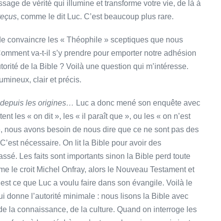
sage de vérité qui illumine et transforme votre vie, de là à
reçus
, comme le dit Luc. C’est beaucoup plus rare.
 de convaincre les « Théophile » sceptiques que nous
omment va-t-il s’y prendre pour emporter notre adhésion
torité de la Bible ? Voilà une question qui m’intéresse.
lumineux, clair et précis.
 depuis les origines…
Luc a donc mené son enquête avec
nt les « on dit », les « il paraît que », ou les « on n’est
é, nous avons besoin de nous dire que ce ne sont pas des
C’est nécessaire. On lit la Bible pour avoir des
assé. Les faits sont importants sinon la Bible perd toute
mme le croit Michel Onfray, alors le Nouveau Testament et
 c’est ce que Luc a voulu faire dans son évangile. Voilà le
ui donne l’autorité minimale : nous lisons la Bible avec
 de la connaissance, de la culture. Quand on interroge les