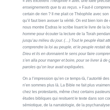
«
très excellent Théophile
» avec une idée précise 
enseignements que tu as reçus.
» Faut-il comprend
certain de rien ? Il me plait ce Théophile avec so
qu’il faut bien avouer la vérité. On est bien loin
nous montre Esdras le scribe lisant le livre de la
homme
pour écouter la lecture de la Torah pendan
jusqu’au milieu du jour. (…) Tout le peuple était atte
comprendre la loi au peuple, et le peuple restait deb
Dieu et ils en donnaient le sens pour faire compren
s’en alla pour manger et boire, pour se livrer à de
paroles qu’on leur avait expliquées.
On a l’impression qu’en ce temps-là, l’autorité des 
n’en sommes plus là. La Bible ne fait plus vraimen
chez les protestants, même chez certains pasteurs 
études bibliques qui resituent le texte dans son con
sémiotique, de la narratologie, de la psychanalys