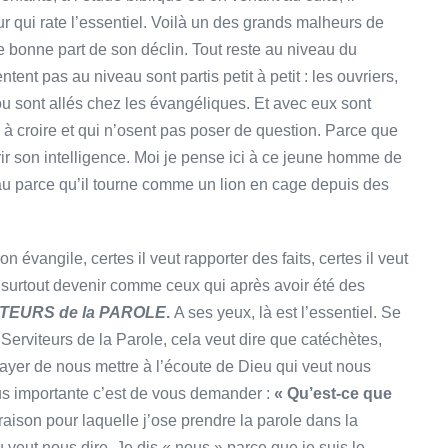
ur qui rate l’essentiel. Voilà un des grands malheurs de
ne bonne part de son déclin. Tout reste au niveau du
ntent pas au niveau sont partis petit à petit : les ouvriers,
 ou sont allés chez les évangéliques. Et avec eux sont
l à croire et qui n’osent pas poser de question. Parce que
ourrir son intelligence. Moi je pense ici à ce jeune homme de
au parce qu’il tourne comme un lion en cage depuis des
n évangile, certes il veut rapporter des faits, certes il veut
t surtout devenir comme ceux qui après avoir été des
TEURS de la PAROLE
.
A ses yeux, là est l’essentiel. Se
 Serviteurs de la Parole, cela veut dire que catéchètes,
sayer de nous mettre à l’écoute de Dieu qui veut nous
plus importante c’est de vous demander :
« Qu’est-ce que
raison pour laquelle j’ose prendre la parole dans la
 veut nous dire. Je dis « nous » parce que je suis le