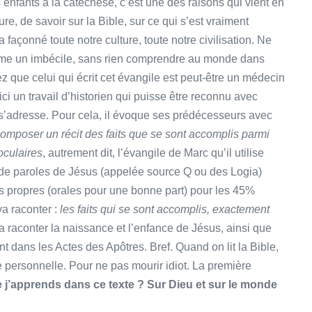
 enfants à la catéchèse, c’est une des raisons qui vient en
re, de savoir sur la Bible, sur ce qui s’est vraiment
a façonné toute notre culture, toute notre civilisation. Ne
omme un imbécile, sans rien comprendre au monde dans
ez que celui qui écrit cet évangile est peut-être un médecin
 ici un travail d’historien qui puisse être reconnu avec
il s’adresse. Pour cela, il évoque ses prédécesseurs avec
omposer un récit des faits que se sont accomplis parmi
oculaires
, autrement dit, l’évangile de Marc qu’il utilise
 de paroles de Jésus (appelée source Q ou des Logia)
ns propres (orales pour une bonne part) pour les 45%
va raconter :
les faits qui se sont accomplis, exactement
 va raconter la naissance et l’enfance de Jésus, ainsi que
nt dans les Actes des Apôtres. Bref. Quand on lit la Bible,
e personnelle. Pour ne pas mourir idiot. La première
 j’apprends dans ce texte ? Sur Dieu et sur le monde