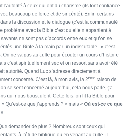
 l’autorité à ceux qui ont du charisme (ils font confiance
vec beaucoup de force et de sincérité). Enfin certains
 dans la discussion et le dialogue (c’est la communauté
Le problème avec la Bible c’est qu’elle n’appartient à
savants ne sont pas d’accords entre eux et qu’on se
ités une Bible à la main par un indiscutable : « c’est
pas. On ne va pas au culte pour écouter un cours d’histoire
is c’est spirituellement sec et on ressort sans avoir été
fait autorité. Quand Luc s’adresse directement à
ème
lement concerné. C’est là, à mon avis, la 2
raison de
t, on se sent concerné aujourd’hui, cela nous parle, ça
ns qui nous bousculent. Cette fois, on lit la Bible pour
us « Qu’est-ce que j’apprends ? » mais
« Où est-ce ce que
 »
. Que demander de plus ? Nombreux sont ceux qui
enfants, à l’étude biblique ou en venant au culte, il