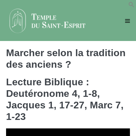
Sauter
au
contenu
basc
le
men
Marcher selon la tradition
des anciens ?
Lecture Biblique :
Deutéronome 4, 1-8,
Jacques 1, 17-27, Marc 7,
1-23