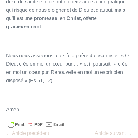
désir de sainteté ni de notre obéissance à une pratique
qui risque de nous éloigner et de Dieu et d’autrui, mais
qu’il est une
promesse
, en
Christ
, offerte
gracieusement
.
Nous nous associons alors à la prière du psalmiste : « O
Dieu, crée en moi un cœur pur … » et il poursuit : « crée
en moi un cœur pur, Renouvelle en moi un esprit bien
disposé » (Ps 51, 12)
Amen.
Navigation
← Article précédent
Article suivant →