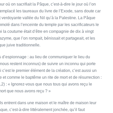
ur où on sacrifiait la Pâque, c’est-à-dire le jour où l’on
 remplacé les taureaux du livre de l’Exode, sans doute car
et verdoyante vallée du Nil qu’à la Palestine. La Pâque
mmolé dans l’enceinte du temple par les sacrificateurs le
uoi la coutume était d’être en compagnie de dix à vingt
zyme, que l’on rompait, bénissait et partageait, et les
e juive traditionnelle.
s d’espionnage : au lieu de communiquer le lieu du
i nous restent inconnus) de suivre un inconnu qui porte
i c’est le premier élément de la création, c’est aussi un
 et comme le baptême un rite de mort et de résurrection :
6,2) : « Ignorez-vous que nous tous qui avons reçu le
mort que nous avons reçu ? »
ils entrent dans une maison et le maître de maison leur
e, c’est-à-dire littéralement jonchée, qu’il faut