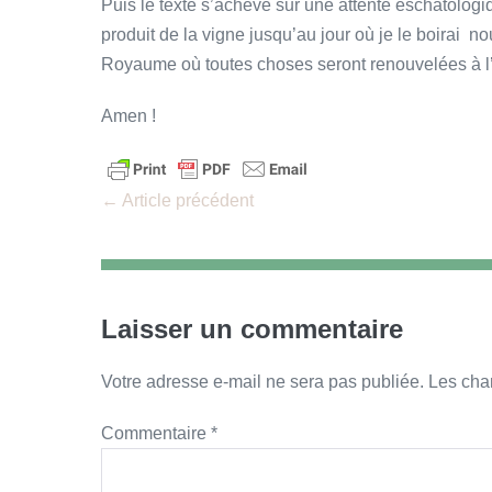
Puis le texte s’achève sur une attente eschatologiq
produit de la vigne jusqu’au jour où je le boirai 
Royaume où toutes choses seront renouvelées à l’
Amen !
Navigation
← Article précédent
d’article
Laisser un commentaire
Votre adresse e-mail ne sera pas publiée.
Les cha
Commentaire
*