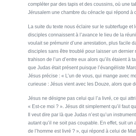
compléter par des tapis et des coussins, où une ta
Jérusalem une chambre du cénacle qui répond à cet
La suite du texte nous éclaire sur le subterfuge et l
disciples connaissent à l’avance le lieu de la réun
voulait se prémunir d’une arrestation, plus facile d
disciples sans être troublé pour laisser un dernie
trahison de l’un d’entre eux alors qu’ils étaient à 
que Judas était présent puisque l’évangéliste Ma
Jésus précise : « L’un de vous, qui mange avec mo
curieuse : Jésus vient avec les Douze, alors que de
Jésus ne désigne pas celui qui l’a livré, ce qui att
« Est-ce moi ? ». Jésus dit simplement qu’il faut qu
Il veut dire par là que Judas n’est qu’un instrumen
autant qu’il ne soit pas coupable. En effet, suit u
de l’homme est livré ? », qui répond à celui de Matt