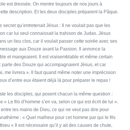
ble est dressée. On montre toujours de nos jours à
te description. Et les deux disciples préparent la Pâque.
e secret qu’entretenait Jésus : Il ne voulait pas que les
ion car lui seul connaissait la trahison de Judas. Jésus
ans un lieu clos, car il voulait passer cette soirée avec ses
r message aux Douze avant la Passion. Il annonce la
table et mangeaient. Il est vraisemblable et même certain
rc parle des Douze qui accompagnaient Jésus, et car
i, me livrera ». Il faut quand même noter une imprécision
ux d’entre eux étaient déjà là pour préparer le repas !
riste les disciples, qui posent chacun la même question :
e « Le fils d’homme s’en va, selon ce qui est écrit de lui ».
t entre les mains de Dieu, ce qui ne veut pas dire pour
n anathème : « Quel malheur pour cet homme par qui le fils
hieu « Il est nécessaire qu’il y ait des causes de chute,