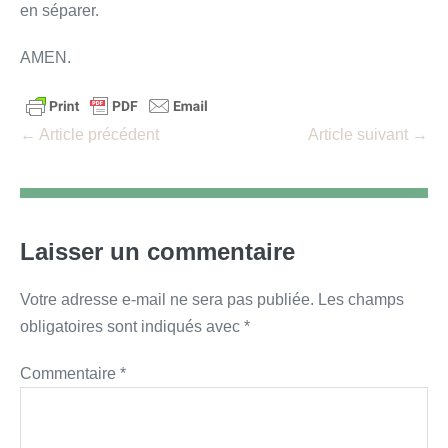
en séparer.
AMEN.
Navigation
← Article précédent
Article suivant →
d’article
Laisser un commentaire
Votre adresse e-mail ne sera pas publiée.
Les champs
obligatoires sont indiqués avec
*
Commentaire
*