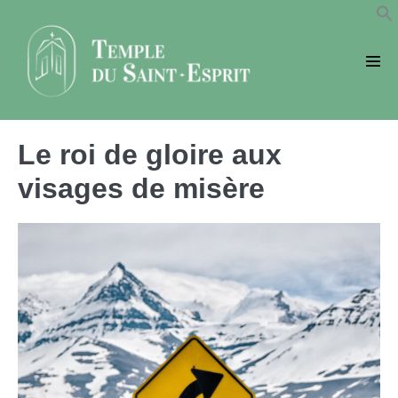
Sauter
au
contenu
basc
le
men
Le roi de gloire aux
visages de misère