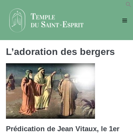
Sauter
au
contenu
basc
le
men
L’adoration des bergers
Prédication de Jean Vitaux, le 1er