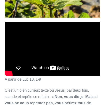
A partir de Luc 13, 1-9
C’est un bien curieux texte où Jésus, par deux fois,
scande et répète ce refrain :
« Non, vous dis-­je.
Mais si
vous ne vous repentez pas, vous périrez tous de