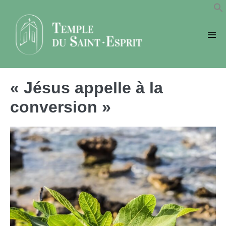
Sauter
au
contenu
basc
le
men
« Jésus appelle à la
conversion »