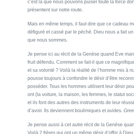
c’est là que nous pouvons puiser toute la force don
présentent sur notre route.
Mais en même temps, il faut dire que ce cadeau m
défiguré et cassé par le péché. Dieu nous a fait un
que nous sommes.
Je pense ici au récit de la Genèse quand Eve mange 
fruit défendu. Comment se fait-il que ce magnifiqu
et sa volonté ? Voilà la réalité de l’homme mis à 
pousse toujours à confondre le désir d’être reconnu
posséder. Tous les hommes utilisent leur désir pour
ont (la voiture, la maison, les femmes, le statut socia
et ils font des autres des instruments de leur réuss
d’avoir. Ils deviennent boulimiques et avides.
Gree
Je pense aussi à cet autre récit de la Genèse qua
Voilà 2 frères qui ont un même désir d’offrir à Dieu 