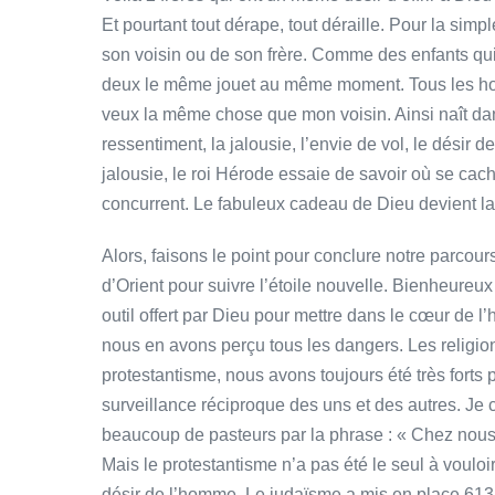
Et pourtant tout dérape, tout déraille. Pour la sim
son voisin ou de son frère. Comme des enfants qui 
deux le même jouet au même moment. Tous les homm
veux la même chose que mon voisin. Ainsi naît da
ressentiment, la jalousie, l’envie de vol, le désir
jalousie, le roi Hérode essaie de savoir où se cach
concurrent. Le fabuleux cadeau de Dieu devient la 
Alors, faisons le point pour conclure notre parco
d’Orient pour suivre l’étoile nouvelle. Bienheureux c
outil offert par Dieu pour mettre dans le cœur de 
nous en avons perçu tous les dangers. Les religio
protestantisme, nous avons toujours été très forts p
surveillance réciproque des uns et des autres. Je 
beaucoup de pasteurs par la phrase : « Chez nous,
Mais le protestantisme n’a pas été le seul à vouloi
désir de l’homme. Le judaïsme a mis en place 6