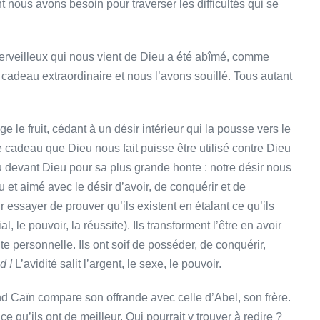
t nous avons besoin pour traverser les difficultés qui se
erveilleux qui nous vient de Dieu a été abîmé, comme
 cadeau extraordinaire et nous l’avons souillé. Tous autant
le fruit, cédant à un désir intérieur qui la pousse vers le
e cadeau que Dieu nous fait puisse être utilisé contre Dieu
nu devant Dieu pour sa plus grande honte : notre désir nous
 et aimé avec le désir d’avoir, de conquérir et de
 essayer de prouver qu’ils existent en étalant ce qu’ils
l, le pouvoir, la réussite). Ils transforment l’être en avoir
ite personnelle. Ils ont soif de posséder, de conquérir,
d !
L’avidité salit l’argent, le sexe, le pouvoir.
nd Caïn compare son offrande avec celle d’Abel, son frère.
ce qu’ils ont de meilleur. Qui pourrait y trouver à redire ?