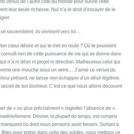
nts venus de l’autre côté du monde pour suivre cette
vent leur seule richesse. Nul n’a le droit d’essayer de le
igrer.
ls se rassemblent, ils viennent vers toi…
e ton cœur désire et qui te met en route ? Où te poussent
e connaît rien de cette puissance de vie qui se donne dans
ui n’a ni désir ni projet ni direction. Malheureux celui qui
nd comme une mouche sous un verre… J’aime ce verset du
heur présent, ne laisse rien échapper d’un désir légitime
.
le secret de ton bonheur. C’est ce que nous allons découvrir
uer de » ou plus précisément « regretter l’absence de ».
ériellement. Désirer, la plupart du temps, est compris
s manquent ou dont nous pensons avoir besoin. Sortant à
fêtes pour entrer dans celle des soldes, nous mettons ce