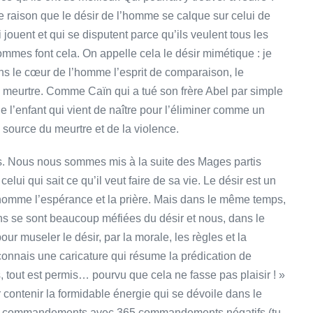
ple raison que le désir de l’homme se calque sur celui de
jouent et qui se disputent parce qu’ils veulent tous les
es font cela. On appelle cela le désir mimétique : je
ns le cœur de l’homme l’esprit de comparaison, le
 de meurtre. Comme Caïn qui a tué son frère Abel par simple
e l’enfant qui vient de naître pour l’éliminer comme un
source du meurtre et de la violence.
urs. Nous nous sommes mis à la suite des Mages partis
elui qui sait ce qu’il veut faire de sa vie. Le désir est un
l’homme l’espérance et la prière. Mais dans le même temps,
ns se sont beaucoup méfiées du désir et nous, dans le
our museler le désir, par la morale, les règles et la
connais une caricature qui résume la prédication de
 tout est permis… pourvu que cela ne fasse pas plaisir ! »
r contenir la formidable énergie qui se dévoile dans le
13 commandements avec 365 commandements négatifs (tu