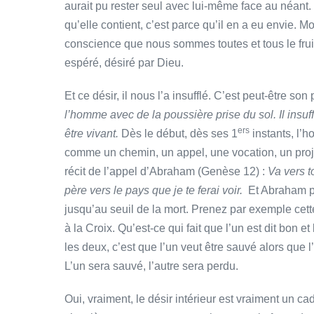
aurait pu rester seul avec lui-même face au néant. 
qu’elle contient, c’est parce qu’il en a eu envie. 
conscience que nous sommes toutes et tous le frui
espéré, désiré par Dieu.
Et ce désir, il nous l’a insufflé. C’est peut-être so
l’homme avec de la poussière prise du sol. Il insuf
ers
être vivant.
Dès le début, dès ses 1
instants, l’h
comme un chemin, un appel, une vocation, un proje
récit de l’appel d’Abraham (Genèse 12) :
Va vers to
père vers le pays que je te ferai voir.
Et Abraham par
jusqu’au seuil de la mort. Prenez par exemple cett
à la Croix. Qu’est-ce qui fait que l’un est dit bon e
les deux, c’est que l’un veut être sauvé alors que l’
L’un sera sauvé, l’autre sera perdu.
Oui, vraiment, le désir intérieur est vraiment un ca