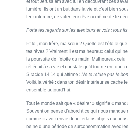
et tout Jérusalem avec lui en découvrant ces sava
lumière. Ils ont un but dans la vie et c’est bien sou
leur interdire, de voler leur rêve ni même de le dén
Porte tes regards sur les alentours et vois : tous i
Et toi, mon frère, ma sœur ? Quelle est l’étoile qu
tes rêves ? Vraiment il est malheureux celui qui n
la poursuite de l’étoile du matin. Malheureux celui q
réfléchit à sa vie et constate qu’il tourne en ro
Siracide 14,14 qui affirme :
Ne te refuse pas le bon
Voilà la vérité : dans ton désir intérieur se cache 
ensemble aujourd’hui.
Tout le monde sait que « désirer » signifie « manq
Souvent on pense d’abord à ce qui nous manque mat
comme « avoir envie de » certains objets qui nou
peine d’une période de surconsommation avec les 