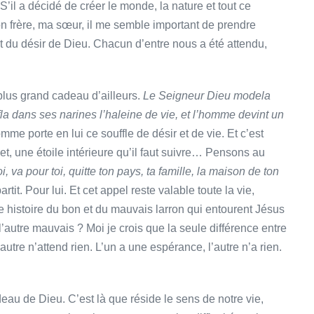
S’il a décidé de créer le monde, la nature et tout ce
Mon frère, ma sœur, il me semble important de prendre
t du désir de Dieu. Chacun d’entre nous a été attendu,
n plus grand cadeau d’ailleurs.
Le Seigneur Dieu modela
fla dans ses narines l’haleine de vie, et l’homme devint un
omme porte en lui ce souffle de désir et de vie. Et c’est
t, une étoile intérieure qu’il faut suivre… Pensons au
i, va pour toi, quitte ton pays, ta famille, la maison de ton
tit. Pour lui. Et cet appel reste valable toute la vie,
e histoire du bon et du mauvais larron qui entourent Jésus
t l’autre mauvais ? Moi je crois que la seule différence entre
autre n’attend rien. L’un a une espérance, l’autre n’a rien.
deau de Dieu. C’est là que réside le sens de notre vie,