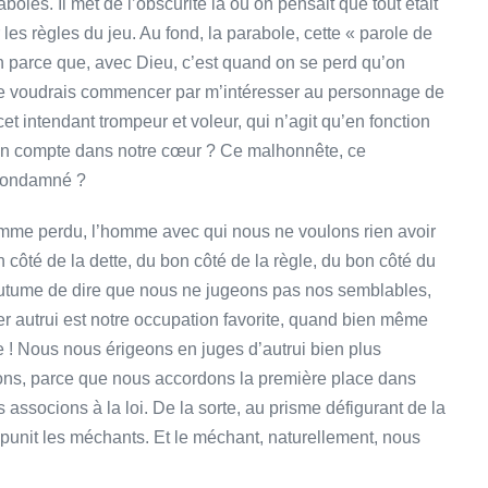
les. Il met de l’obscurité là où on pensait que tout était
er les règles du jeu. Au fond, la parabole, cette « parole de
in parce que, avec Dieu, c’est quand on se perd qu’on
», je voudrais commencer par m’intéresser au personnage de
 intendant trompeur et voleur, qui n’agit qu’en fonction
 son compte dans notre cœur ? Ce malhonnête, ce
 condamné ?
homme perdu, l’homme avec qui nous ne voulons rien avoir
té de la dette, du bon côté de la règle, du bon côté du
outume de dire que nous ne jugeons pas nos semblables,
er autrui est notre occupation favorite, quand bien même
 ! Nous nous érigeons en juges d’autrui bien plus
ons, parce que nous accordons la première place dans
associons à la loi. De la sorte, au prisme défigurant de la
punit les méchants. Et le méchant, naturellement, nous