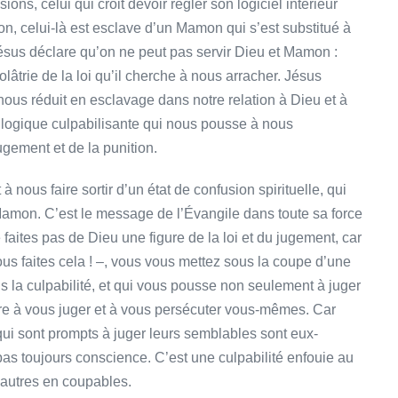
ns, celui qui croit devoir régler son logiciel intérieur
on, celui-là est esclave d’un Mamon qui s’est substitué à
ésus déclare qu’on ne peut pas servir Dieu et Mamon :
lâtrie de la loi qu’il cherche à nous arracher. Jésus
 nous réduit en esclavage dans notre relation à Dieu et à
 logique culpabilisante qui nous pousse à nous
gement et de la punition.
 nous faire sortir d’un état de confusion spirituelle, qui
amon. C’est le message de l’Évangile dans toute sa force
 faites pas de Dieu une figure de la loi et du jugement, car
vous faites cela ! –, vous vous mettez sous la coupe d’une
s la culpabilité, et qui vous pousse non seulement à juger
ore à vous juger et à vous persécuter vous-mêmes. Car
x qui sont prompts à juger leurs semblables sont eux-
as toujours conscience. C’est une culpabilité enfouie au
 autres en coupables.