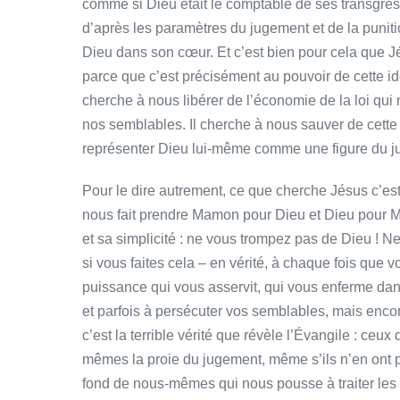
comme si Dieu était le comptable de ses transgressio
d’après les paramètres du jugement et de la puniti
Dieu dans son cœur. Et c’est bien pour cela que J
parce que c’est précisément au pouvoir de cette ido
cherche à nous libérer de l’économie de la loi qui
nos semblables. Il cherche à nous sauver de cette
représenter Dieu lui-même comme une figure du ju
Pour le dire autrement, ce que cherche Jésus c’est à
nous fait prendre Mamon pour Dieu et Dieu pour M
et sa simplicité : ne vous trompez pas de Dieu ! Ne
si vous faites cela – en vérité, à chaque fois que 
puissance qui vous asservit, qui vous enferme dan
et parfois à persécuter vos semblables, mais enc
c’est la terrible vérité que révèle l’Évangile : ceu
mêmes la proie du jugement, même s’ils n’en ont p
fond de nous-mêmes qui nous pousse à traiter les