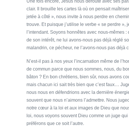
Une fois encore, Jésus nous déroute avec ses parabo
clair. Il brouille les cartes là où on pensait maîtris
jetée à côté », nous invite à nous perdre en chem
trouve. Et puisque j’utilise le verbe « se perdre 
l’intendant. Soyons honnêtes avec nous-mêmes : cet
de son intérêt, ne lui avons-nous pas déjà réglé
malandrin, ce pécheur, ne l’avons-nous pas déjà
N’est-il pas à nos yeux l’incarnation même de l’
de commun parce que nous sommes, nous, du bon cô
bâton ? En bon chrétiens, bien sûr, nous avons c
mais chacun ici sait très bien que c’est faux… Jug
nous nous en défendrions avec la dernière énergie
souvent que nous n’aimons l’admettre. Nous juge
notre cœur à la loi et aux images de Dieu que nous 
loi, nous voyons souvent Dieu comme un juge qui 
préférons que ce soit l’autre.