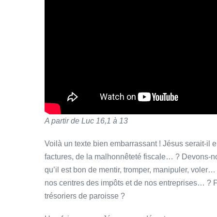
A partir de Luc 16,1 à 13
Voilà un texte bien embarrassant ! Jésus serait-il e
factures, de la malhonnêteté fiscale… ? Devons-nou
qu’il est bon de mentir, tromper, manipuler, voler… 
nos centres des impôts et de nos entreprises… ? Fa
trésoriers de paroisse ?