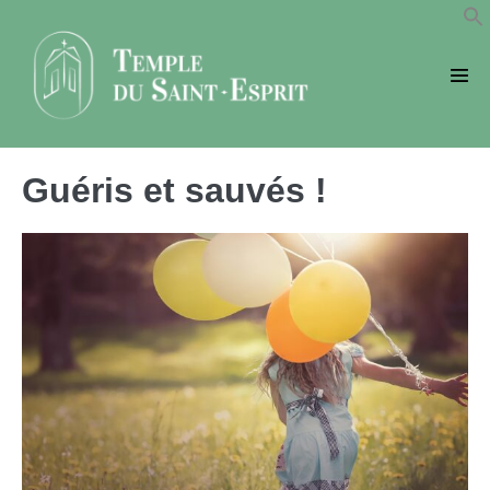
Sauter
au
contenu
basc
le
men
Guéris et sauvés !