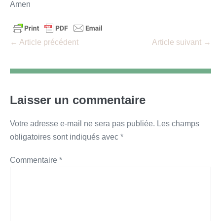
Amen
Navigation
← Article précédent
Article suivant →
d’article
Laisser un commentaire
Votre adresse e-mail ne sera pas publiée.
Les champs
obligatoires sont indiqués avec
*
Commentaire
*