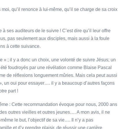
 moi, qu’il renonce à lui-même, qu’il se charge de sa croix
 à ses auditeurs de le suivre ! C’est dire qu’il leur offre
tous, pas seulement aux disciples, mais aussi à la foule
ons à cette suivance.
e » ; il y a donc un choix, une volonté de suivre Jésus; un
nt été foudroyés par une révélation comme Blaise Pascal
terme de réflexions longuement mûries. Mais cela peut aussi
ir », un oui pour essayer…. il y a beaucoup d’autres façons
tre part !
-même : Cette recommandation évoque pour nous, 2000 ans
es outres vieilles et outres jeunes…. A mon avis, il ne
-même le but, l’objectif de sa vie…. Il n’y a pas
amille et d’y prendre plaisir, de réussir une carrière