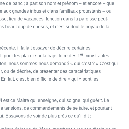
isine de banc ; à part son nom et prénom – et encore – que
ce aux grandes tribus et clans familiaux protestants – ou
esse, lieu de vacances, fonction dans la paroisse peut-
s beaucoup de choses, et c’est surtout le noyau de la
écente, il fallait essayer de décrire certaines
er
 pour les placer sur la trajectoire des 1
ministrables.
leton, nous sommes-nous demandé « qui c’est ? » C’est qui
inir, ou de décrire, de présenter des caractéristiques
 fait, c’est bien difficile de dire « qui » sont les
 est ce Maitre qui enseigne, qui soigne, qui guérit. Le
 de tensions, de commandements de se taire, et pourtant
. Essayons de voir de plus près ce qu’il dit :