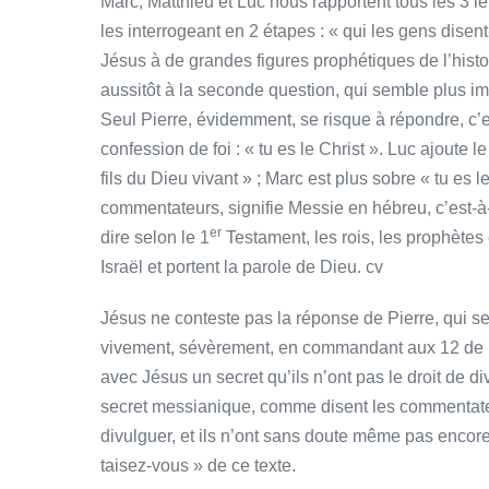
Marc, Matthieu et Luc nous rapportent tous les 3 
les interrogeant en 2 étapes : « qui les gens disent-
Jésus à de grandes figures prophétiques de l’histo
aussitôt à la seconde question, qui semble plus imp
Seul Pierre, évidemment, se risque à répondre, c
confession de foi : « tu es le Christ ». Luc ajoute le
fils du Dieu vivant » ; Marc est plus sobre « tu es 
commentateurs, signifie Messie en hébreu, c’est-à-d
er
dire selon le 1
Testament, les rois, les prophètes 
Israël et portent la parole de Dieu. cv
Jésus ne conteste pas la réponse de Pierre, qui sem
vivement, sévèrement, en commandant aux 12 de ne
avec Jésus un secret qu’ils n’ont pas le droit de 
secret messianique, comme disent les commentate
divulguer, et ils n’ont sans doute même pas encore c
taisez-vous » de ce texte.