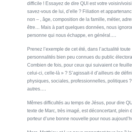
difficile ! Essayez de dire QUI est votre voisin/vo
savez-vous de lui, d’elle ? Filiation et appartenan
non – , âge, composition de la famille, métier, adr
être… Mais à part quelques données, nous ignoron
personne qui nous échappe, en général….
Prenez l’exemple de cet été, dans l’actualité toute r
personnalités bien peu connues du public électoral,
Combien de fois, pour ceux qui suivaient ce feuil
celui-ci, celle-là » ? S’agissait-il d’ailleurs de déf
physiques, sociales, professionnelles, politiques ? En
autres….
Mêmes difficultés au temps de Jésus, pour dire QUI
texte de Marc, très imagé, est déconcertant, plein
porteur d’une bonne nouvelle pour nous aujourd’hui