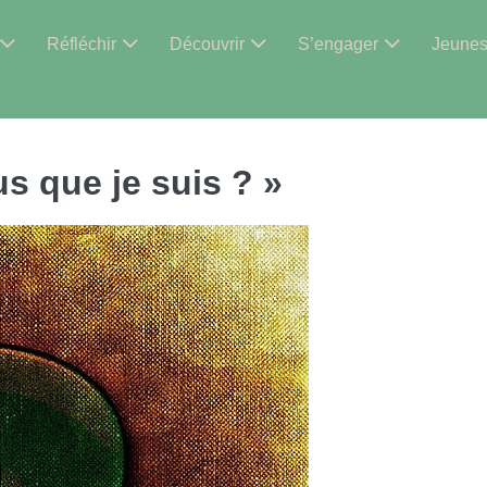
Réfléchir
Découvrir
S’engager
Jeune
us que je suis ? »