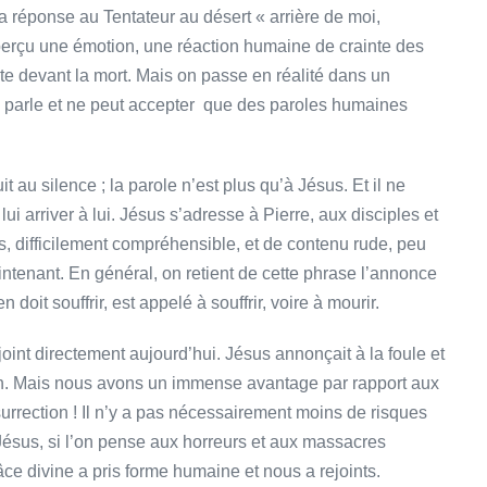
 réponse au Tentateur au désert « arrière de moi,
d perçu une émotion, une réaction humaine de crainte des
nte devant la mort. Mais on passe en réalité dans un
qui parle et ne peut accepter que des paroles humaines
 au silence ; la parole n’est plus qu’à Jésus. Et il ne
t lui arriver à lui. Jésus s’adresse à Pierre, aux disciples et
s, difficilement compréhensible, et de contenu rude, peu
ntenant. En général, on retient de cette phrase l’annonce
doit souffrir, est appelé à souffrir, voire à mourir.
joint directement aujourd’hui. Jésus annonçait à la foule et
ion. Mais nous avons un immense avantage par rapport aux
surrection ! Il n’y a pas nécessairement moins de risques
 Jésus, si l’on pense aux horreurs et aux massacres
e divine a pris forme humaine et nous a rejoints.