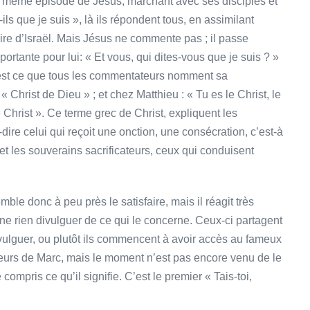
le même épisode de Jésus, marchant avec ses disciples et
ils que je suis », là ils répondent tous, en assimilant
ire d’Israël. Mais Jésus ne commente pas ; il passe
ortante pour lui: « Et vous, qui dites-vous que je suis ? »
’est ce que tous les commentateurs nomment sa
 « Christ de Dieu » ; et chez Matthieu : « Tu es le Christ, le
le Christ ». Ce terme grec de Christ, expliquent les
ire celui qui reçoit une onction, une consécration, c’est-à
et les souverains sacrificateurs, ceux qui conduisent
ble donc à peu près le satisfaire, mais il réagit très
 rien divulguer de ce qui le concerne. Ceux-ci partagent
divulguer, ou plutôt ils commencent à avoir accès au fameux
urs de Marc, mais le moment n’est pas encore venu de le
ompris ce qu’il signifie. C’est le premier « Tais-toi,