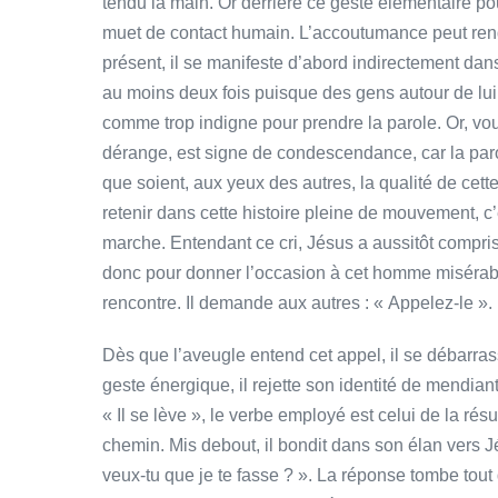
tendu la main. Or derrière ce geste élémentaire pou
muet de contact humain. L’accoutumance peut rend
présent, il se manifeste d’abord indirectement dans 
au moins deux fois puisque des gens autour de lui l
comme trop indigne pour prendre la parole. Or, vo
dérange, est signe de condescendance, car la paro
que soient, aux yeux des autres, la qualité de cette 
retenir dans cette histoire pleine de mouvement, c’e
marche. Entendant ce cri, Jésus a aussitôt compris q
donc pour donner l’occasion à cet homme misérable
rencontre. Il demande aux autres : « Appelez-le ».
Dès que l’aveugle entend cet appel, il se débarras
geste énergique, il rejette son identité de mendiant.
« Il se lève », le verbe employé est celui de la résu
chemin. Mis debout, il bondit dans son élan vers J
veux-tu que je te fasse ? ». La réponse tombe tout 