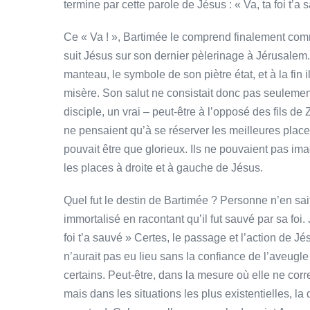
termine par cette parole de Jésus : « Va, ta foi t’a 
Ce « Va ! », Bartimée le comprend finalement comme 
suit Jésus sur son dernier pèlerinage à Jérusalem. A
manteau, le symbole de son piètre état, et à la fin 
misère. Son salut ne consistait donc pas seulement 
disciple, un vrai – peut-être à l’opposé des fils 
ne pensaient qu’à se réserver les meilleures place
pouvait être que glorieux. Ils ne pouvaient pas i
les places à droite et à gauche de Jésus.
Quel fut le destin de Bartimée ? Personne n’en sait
immortalisé en racontant qu’il fut sauvé par sa foi. J
foi t’a sauvé » Certes, le passage et l’action de Jé
n’aurait pas eu lieu sans la confiance de l’aveugl
certains. Peut-être, dans la mesure où elle ne c
mais dans les situations les plus existentielles, l