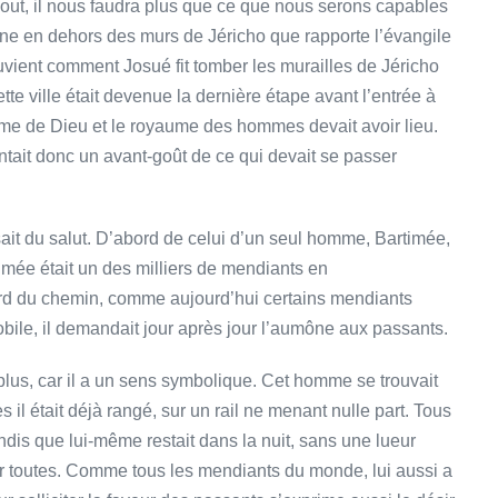
bout, il nous faudra plus que ce que nous serons capables
scène en dehors des murs de Jéricho que rapporte l’évangile
uvient comment Josué fit tomber les murailles de Jéricho
e ville était devenue la dernière étape avant l’entrée à
aume de Dieu et le royaume des hommes devait avoir lieu.
ntait donc un avant-goût de ce qui devait se passer
ait du salut. D’abord de celui d’un seul homme, Bartimée,
Timée était un des milliers de mendiants en
 bord du chemin, comme aujourd’hui certains mendiants
obile, il demandait jour après jour l’aumône aux passants.
 plus, car il a un sens symbolique. Cet homme se trouvait
 il était déjà rangé, sur un rail ne menant nulle part. Tous
tandis que lui-même restait dans la nuit, sans une lueur
our toutes. Comme tous les mendiants du monde, lui aussi a