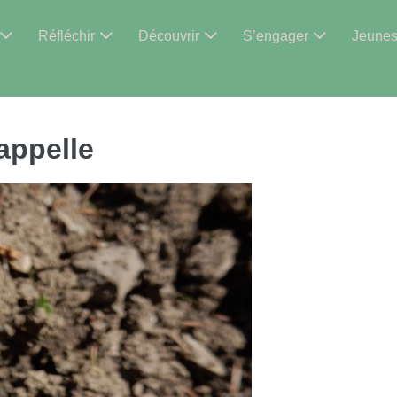
Réfléchir
Découvrir
S’engager
Jeune
’appelle