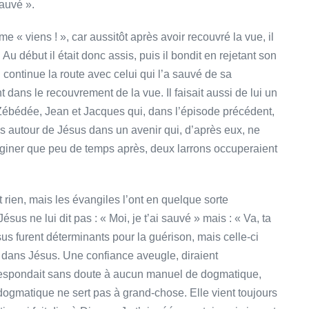
sauvé ».
« viens ! », car aussitôt après avoir recouvré la vue, il
u début il était donc assis, puis il bondit en rejetant son
il continue la route avec celui qui l’a sauvé de sa
dans le recouvrement de la vue. Il faisait aussi de lui un
de Zébédée, Jean et Jacques qui, dans l’épisode précédent,
s autour de Jésus dans un avenir qui, d’après eux, ne
maginer que peu de temps après, deux larrons occuperaient
 rien, mais les évangiles l’ont en quelque sorte
ésus ne lui dit pas : « Moi, je t’ai sauvé » mais : « Va, ta
sus furent déterminants pour la guérison, mais celle-ci
e dans Jésus. Une confiance aveugle, diraient
orrespondait sans doute à aucun manuel de dogmatique,
a dogmatique ne sert pas à grand-chose. Elle vient toujours