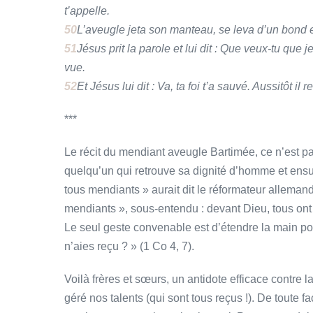
t’appelle.
50
L’aveugle jeta son manteau, se leva d’un bond e
51
Jésus prit la parole et lui dit : Que veux-tu que j
vue.
52
Et Jésus lui dit : Va, ta foi t’a sauvé. Aussitôt i
***
Le récit du mendiant aveugle Bartimée, ce n’est pa
quelqu’un qui retrouve sa dignité d’homme et ensu
tous mendiants » aurait dit le réformateur alleman
mendiants », sous-entendu : devant Dieu, tous ont
Le seul geste convenable est d’étendre la main pou
n’aies reçu ? » (1 Co 4, 7).
Voilà frères et sœurs, un antidote efficace contre l
géré nos talents (qui sont tous reçus !). De toute fa