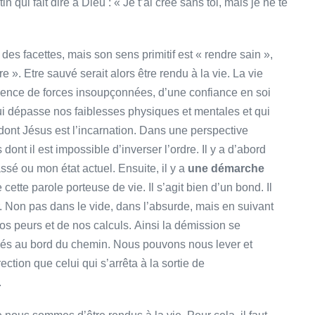
 qui fait dire à Dieu : « Je t’ai créé sans toi, mais je ne te
des facettes, mais son sens primitif est « rendre sain »,
e ». Etre sauvé serait alors être rendu à la vie. La vie
gence de forces insoupçonnées, d’une confiance en soi
ui dépasse nos faiblesses physiques et mentales et qui
dont Jésus est l’incarnation. Dans une perspective
ont il est impossible d’inverser l’ordre. Il y a d’abord
ssé ou mon état actuel. Ensuite, il y a
une démarche
 cette parole porteuse de vie. Il s’agit bien d’un bond. Il
r. Non pas dans le vide, dans l’absurde, mais en suivant
os peurs et de nos calculs. Ainsi la démission se
és au bord du chemin. Nous pouvons nous lever et
ction que celui qui s’arrêta à la sortie de
.