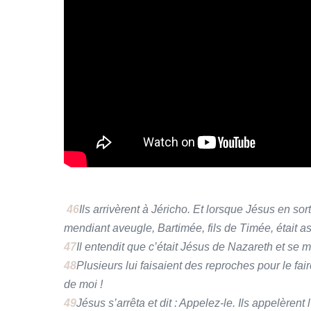
46
Ils arrivèrent à Jéricho. Et lorsque Jésus en so
mendiant aveugle, Bartimée, fils de Timée, était a
47
Il entendit que c’était Jésus de Nazareth et se mit
48
Plusieurs lui faisaient des reproches pour le faire 
de moi !
49
Jésus s’arrêta et dit : Appelez-le. Ils appelèrent 