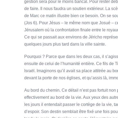
gestion sera pour le moins bancal. Pour rester de
de faire. Il nous faudra un soutien extérieur. La 
de Marc ce matin illustre bien ce besoin. On se so
(Jos 6). Pour Jésus – le même nom que Josué – cett
Jérusalem où la confrontation finale entre le roy
Ce qui se passait aux environs de Jéricho représe
quelques jours plus tard dans la ville sainte.
Pourquoi ? Parce que dans les deux cas, il s’agiss
ensuite de celui de l’humanité entière. Ce fils de 
Israël. Imaginons qu’il avait sa place attitrée au
devant la porte de nos églises, et qu’assis là, imm
Au bord du chemin. Ce détail n’est pas fortuit non
effectivement au bord de la vie. Aux yeux des autres
les jours il entendait passer le cortège de la vie, 
d’espoir. Son destin semblait être fixé une fois p