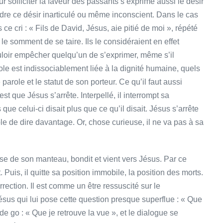
r solliciter la faveur des passants s’exprime aussi le désir
re ce désir inarticulé ou même inconscient. Dans le cas
ce cri : « Fils de David, Jésus, aie pitié de moi », répété
e somment de se taire. Ils le considéraient en effet
uloir empêcher quelqu’un de s’exprimer, même s’il
le est indissociablement liée à la dignité humaine, quels
parole et le statut de son porteur. Ce qu’il faut aussi
st que Jésus s’arrête. Interpellé, il interrompt sa
ue celui-ci disait plus que ce qu’il disait. Jésus s’arrête
 de dire davantage. Or, chose curieuse, il ne va pas à sa
se de son manteau, bondit et vient vers Jésus. Par ce
 Puis, il quitte sa position immobile, la position des morts.
rrection. Il est comme un être ressuscité sur le
ésus qui lui pose cette question presque superflue : « Que
de go : « Que je retrouve la vue », et le dialogue se