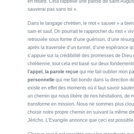
en retard. Cela rappelle une parole de saint Augustin
sauverai pas sans toi ».
Dans le langage chrétien, le mot « sauver » a bien 
sain et sauf. On pourrait le rapprocher du mot « vivr
retrouvée sous forme d’une guérison, d’une résur
après la traversée d’un tunnel, d’une espérance q
s’appuie sur la crédibilité des promesses de Dieu 
chrétienne, tout cela est basé sur deux fondements d
l’appel, la parole reçue
qui me fait oublier mon pa
personnelle
qui me fait bondir dans la direction de
existe en effet des moments où il faut savoir saute
un chemin qui nous libère de nos hésitations, de n
transforme en mission. Nous ne sommes plus clou
choisir notre propre chemin en suivant la même dire
Jéricho. L’Evangile annonce que ceci est possible