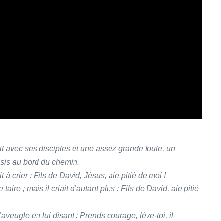
rtit avec ses disciples et une assez grande foule, un
ssis au bord du chemin.
 à crier : Fils de David, Jésus, aie pitié de moi !
taire ; mais il criait d’autant plus : Fils de David, aie pitié
l’aveugle en lui disant : Prends courage, lève-toi, il