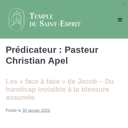
Sauter
au
contenu
basc
le
men
Prédicateur :
Pasteur
Christian Apel
Les « face à face » de Jacob – Du
handicap invisible à la blessure
assumée
Publié le
30 janvier 2022