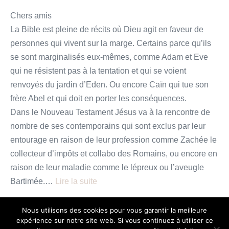
Chers amis
La Bible est pleine de récits où Dieu agit en faveur de
personnes qui vivent sur la marge. Certains parce qu’ils
se sont marginalisés eux-mêmes, comme Adam et Eve
qui ne résistent pas à la tentation et qui se voient
renvoyés du jardin d’Eden. Ou encore Caïn qui tue son
frère Abel et qui doit en porter les conséquences.
Dans le Nouveau Testament Jésus va à la rencontre de
nombre de ses contemporains qui sont exclus par leur
entourage en raison de leur profession comme Zachée le
collecteur d’impôts et collabo des Romains, ou encore en
raison de leur maladie comme le lépreux ou l’aveugle
Bartimée.…
Lire la suite
Les
Lire plus
Nous utilisons des cookies pour vous garantir la meilleure
«
expérience sur notre site web. Si vous continuez à utiliser ce
face