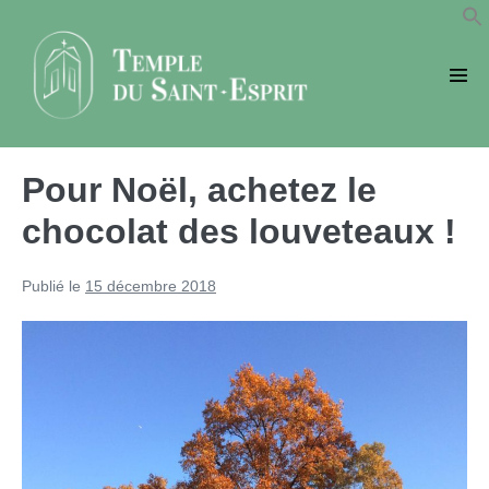
Sauter
au
contenu
basc
le
men
Pour Noël, achetez le
chocolat des louveteaux !
Publié le
15 décembre 2018