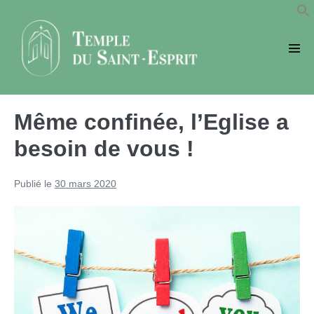
Sauter
au
contenu
basc
le
men
Même confinée, l’Eglise a
besoin de vous !
Publié le
30 mars 2020