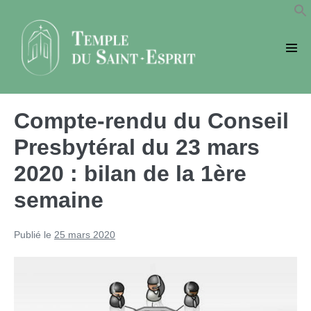
Sauter
au
contenu
basc
le
men
Compte-rendu du Conseil
Presbytéral du 23 mars
2020 : bilan de la 1ère
semaine
Publié le
25 mars 2020