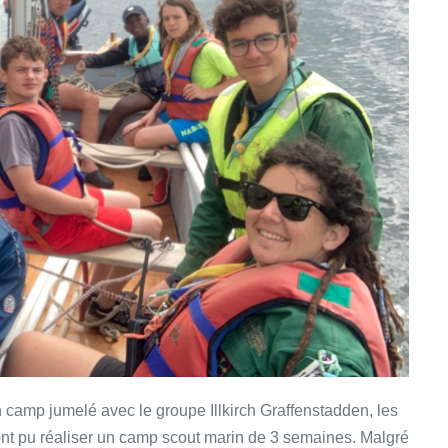
’un camp jumelé avec le groupe Illkirch Graffenstadden, les
ont pu réaliser un camp scout marin de 3 semaines. Malgré