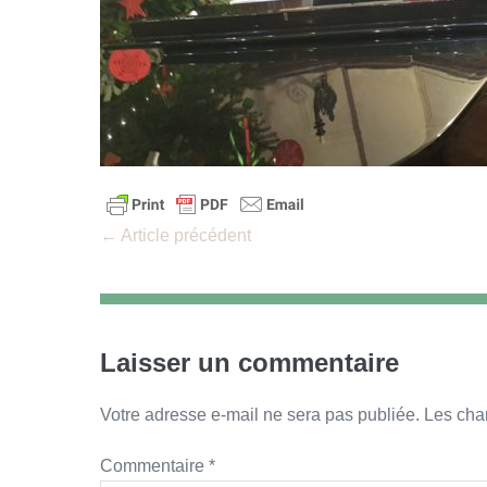
Navigation
← Article précédent
d’article
Laisser un commentaire
Votre adresse e-mail ne sera pas publiée.
Les cha
Commentaire
*