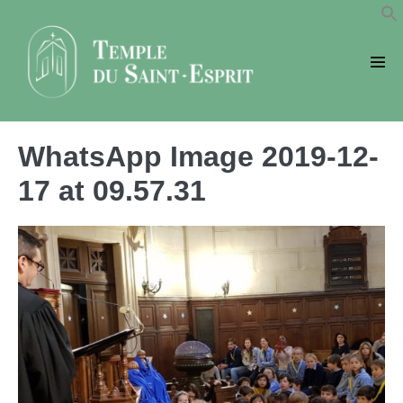
Sauter
au
contenu
basc
le
men
WhatsApp Image 2019-12-
17 at 09.57.31