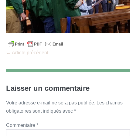
Navigation
← Article précédent
d’article
Laisser un commentaire
Votre adresse e-mail ne sera pas publiée.
Les champs
obligatoires sont indiqués avec
*
Commentaire
*