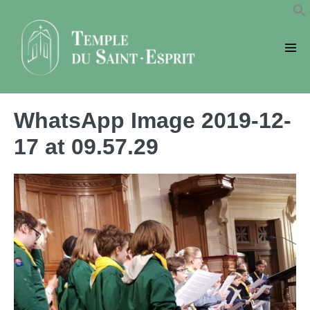
Sauter
au
contenu
basc
le
men
WhatsApp Image 2019-12-
17 at 09.57.29