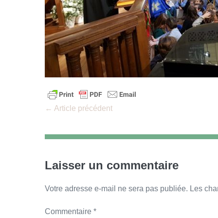
Navigation
← Article précédent
d’article
Laisser un commentaire
Votre adresse e-mail ne sera pas publiée.
Les cha
Commentaire
*