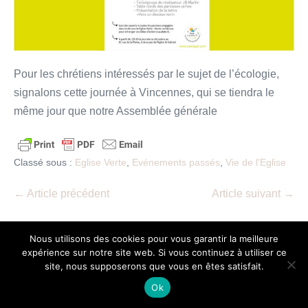
Pour les chrétiens intéressés par le sujet de l’écologie,
signalons cette journée à Vincennes, qui se tiendra le
même jour que notre Assemblée générale
Classé sous :
Eglise Verte
,
Evénements passés
,
Vie de l'Eglise
Navigation
← Article précédent
Article suivant →
d’article
Nous utilisons des cookies pour vous garantir la meilleure
expérience sur notre site web. Si vous continuez à utiliser ce
site, nous supposerons que vous en êtes satisfait.
Ok