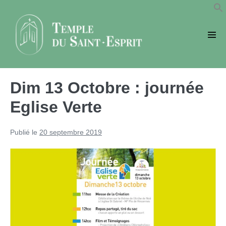
Sauter
au
contenu
basc
le
men
Dim 13 Octobre : journée
Eglise Verte
Publié le
20 septembre 2019