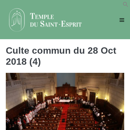
Sauter
au
contenu
basc
le
men
Culte commun du 28 Oct
2018 (4)