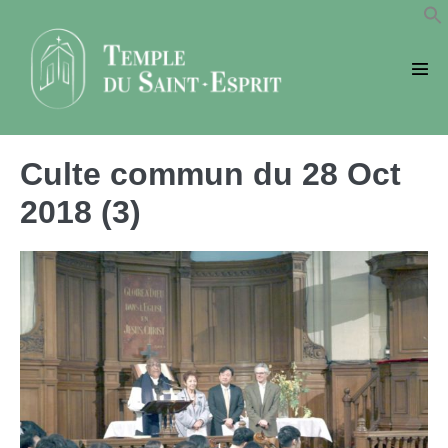
Sauter
au
contenu
basc
le
men
Culte commun du 28 Oct
2018 (3)