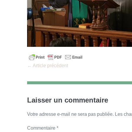
Navigation
← Article précédent
d’article
Laisser un commentaire
Votre adresse e-mail ne sera pas publiée.
Les cha
Commentaire
*