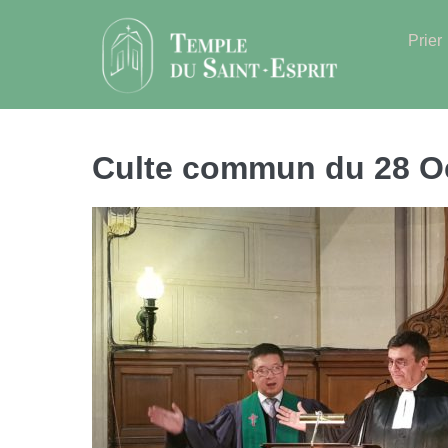
Sauter
au
Prier
contenu
Culte commun du 28 Oc